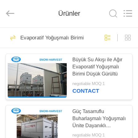
Xuefeng
Refrigeration
Engineering
Ürünler
Co.
Ltd..
All
Rights
Reserved.
EV
15
Evaporatif Yoğuşmalı Birimi
Soğutma
ÜRÜN:%
Kompresörü Ünitesi
Büyük Su Akışı ile Ağır
S
Evaporatif Yoğuşmalı
Birimi Düşük Gürültü
HAKKIMIZDA
negotiable MOQ:1
CONTACT
19
FABRIKA
Soğutma Yoğuşmalı
TURU
Güç Tasarruflu
Buharlaşmalı Yoğuşmalı
Ünitesi
Ünite Dayanıklı
KALITE
Buharlaşmalı Soğutmalı
negotiable MOQ:1