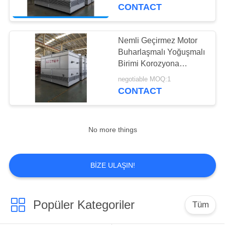
KONTROL
Kondenser
CONTACT
BIZE
Nemli Geçirmez Motor
12
ULAŞIN
Buharlaşmalı Yoğuşmalı
Endüstriyel
Birimi Korozyona
Dayanıklı Yapı
HABERLER
Soğutma Ünitesi
negotiable MOQ:1
CONTACT
BIR
TEKLIF
No more things
ISTEĞI
15
BIZE ULAŞIN!
Soğuk Oda Hava
SITE
Soğutucu
HARITASI
Popüler Kategoriler
Tüm