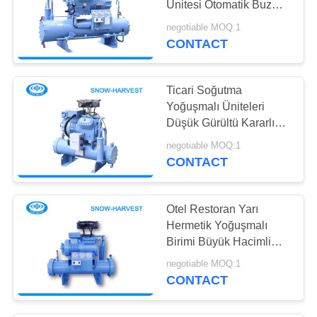
Ünitesi Otomatik Buz
5
Çözme
negotiable MOQ:1
Soğuk Oda Çatı
CONTACT
Panelleri
Ticari Soğutma
Yoğuşmalı Üniteleri
Düşük Gürültü Kararlı
Performans
negotiable MOQ:1
CONTACT
0
Soğutmalı Teşhir
Otel Restoran Yarı
Dolabı
Hermetik Yoğuşmalı
Birimi Büyük Hacimli
Kullanımı Kolay
negotiable MOQ:1
CONTACT