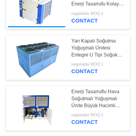
PRIVACY
Enerji Tasarrufu Kolay
POLICY
Kullanım
negotiable MOQ:1
CONTACT
3
Evaporatif
Yarı Kapalı Soğutma
Yoğuşmalı Birimi
Yoğuşmalı Ünitesi
Entegre U Tipi Soğuk
Oda Kondansatörü
negotiable MOQ:1
CONTACT
13
Enerji Tasarruflu Hava
Hava soğutmalı
Soğutmalı Yoğuşmalı
Ünite Büyük Hacimli
Kondenser
Kompakt Yapı
negotiable MOQ:1
CONTACT