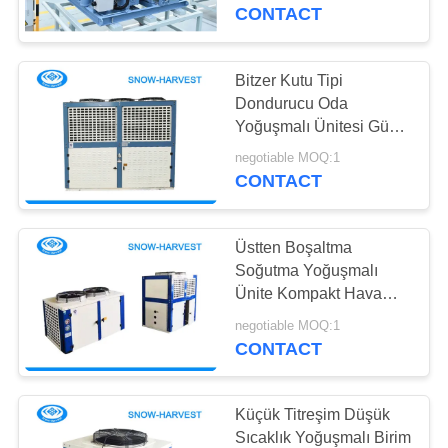
KONTROL
CONTACT
BIZE
Bitzer Kutu Tipi
12
ULAŞIN
Dondurucu Oda
Endüstriyel
Yoğuşmalı Ünitesi Güçlü
Galvanizli Çelik
HABERLER
Soğutma Ünitesi
negotiable MOQ:1
Muhafaza
CONTACT
BIR
Üstten Boşaltma
TEKLIF
Soğutma Yoğuşmalı
ISTEĞI
Ünite Kompakt Hava
15
Soğutucu
negotiable MOQ:1
Soğuk Oda Hava
CONTACT
SITE
Soğutucu
HARITASI
Küçük Titreşim Düşük
Sıcaklık Yoğuşmalı Birim