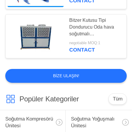
CONTACT
Kolay
Bitzer Kutusu Tipi
Dondurucu Oda hava
soğutmalı
Kondensasyon Birimi
negotiable MOQ:1
Güçlü Galvanizli Çelik
CONTACT
Küresi r22/r404a/r407f
BIZE ULAŞIN!
Popüler Kategoriler
Tüm
Soğutma Kompresörü
Soğutma Yoğuşmalı
Ünitesi
Ünitesi