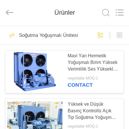
Xuefeng
Refrigeration
Engineering
Ürünler
Co.
Ltd..
All
Rights
Reserved.
EV
15
Soğutma Yoğuşmalı Ünitesi
Soğutma
ÜRÜN:%
Kompresörü Ünitesi
Mavi Yarı Hermetik
S
Yoğuşmalı Birim Yüksek
Verimlilik Ses Yüksekliği
HAKKIMIZDA
ve Kararlılığı
negotiable MOQ:1
CONTACT
19
FABRIKA
Soğutma Yoğuşmalı
TURU
Yüksek ve Düşük
Basınç Kontrollü Açık
Ünitesi
Tip Soğutma Yoğuşmalı
KALITE
Ünitesi
negotiable MOQ:1