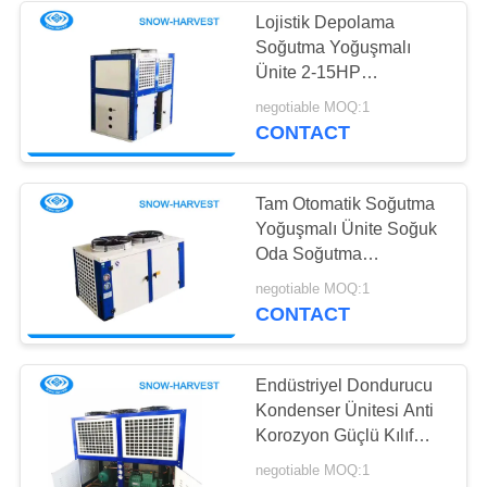
Lojistik Depolama
Soğutma Yoğuşmalı
10
Ünite 2-15HP
Kompresör Güç Girişi
negotiable MOQ:1
Sebze Soğuk Depo
CONTACT
Tam Otomatik Soğutma
Yoğuşmalı Ünite Soğuk
Oda Soğutma
Ekipmanları
7
negotiable MOQ:1
CONTACT
Mini Soğuk Depo
Endüstriyel Dondurucu
Kondenser Ünitesi Anti
Korozyon Güçlü Kılıf
Uzun Çalışma Ömrü
negotiable MOQ:1