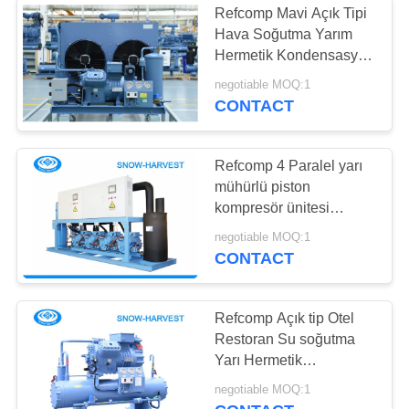
Refcomp Mavi Açık Tipi
Hava Soğutma Yarım
Hermetik Kondensasyon
Birimi Yüksek Verimlilik
negotiable MOQ:1
Gürültü ve Istikrar
CONTACT
Refcomp 4 Paralel yarı
mühürlü piston
kompresör ünitesi
Soğutma ünitesi Güvenli
negotiable MOQ:1
işleme Su soğutma
CONTACT
yöntemi
Refcomp Açık tip Otel
Restoran Su soğutma
Yarı Hermetik
Kondensasyon Birimi
negotiable MOQ:1
Büyük Hacim İşlemde