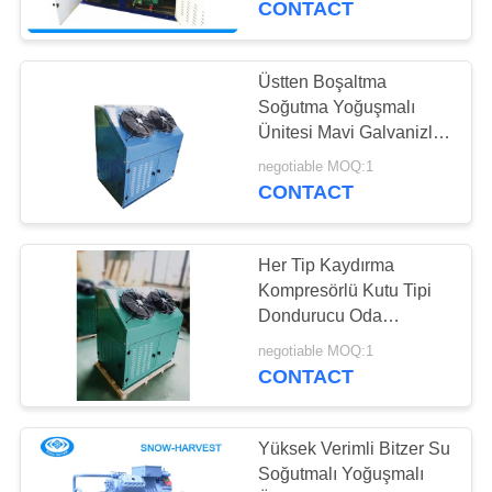
CONTACT
5
Prefabrik Soğuk
Üstten Boşaltma
Soğutma Yoğuşmalı
Oda
Ünitesi Mavi Galvanizli
Çelik Muhafaza
negotiable MOQ:1
CONTACT
Her Tip Kaydırma
7
Kompresörlü Kutu Tipi
Dondurucu Oda
Lojistik Soğuk Depo
Yoğuşmalı Ünitesi
negotiable MOQ:1
CONTACT
Yüksek Verimli Bitzer Su
Soğutmalı Yoğuşmalı