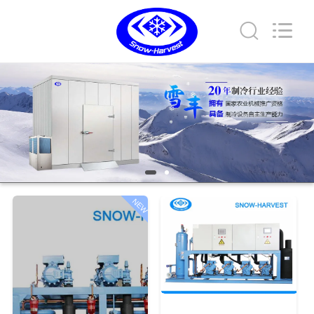
Xuefeng
Refrigeration
Engineering
Co.
Ltd..
All
Rights
Reserved.
EV
ÜRÜN:%
S
HAKKIMIZDA
NEW
FABRIKA
TURU
KALITE