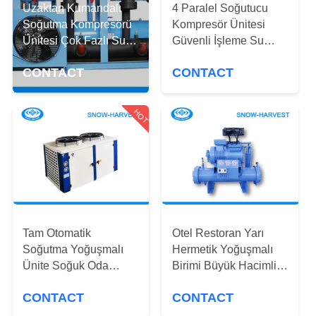
KONTROL
Uzaktan Kumandalı
4 Paralel Soğutucu
Soğutma Kompresörü
Kompresör Ünitesi
Ünitesi Çok Fazlı Su
Güvenli İşleme Su
BIZE
Soğutma Kompresörü
Soğutma Yöntemi
ULAŞIN
CONTACT
CONTACT
HABERLER
HOT
BIR
TEKLIF
ISTEĞI
Tam Otomatik
Otel Restoran Yarı
SITE
Soğutma Yoğuşmalı
Hermetik Yoğuşmalı
Ünite Soğuk Oda
Birimi Büyük Hacimli
HARITASI
Soğutma Ekipmanları
Kullanımı Kolay
CONTACT
CONTACT