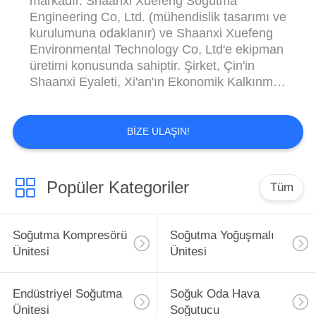
markadır. Shaanxi Xuefeng Soğutma
Engineering Co, Ltd. (mühendislik tasarımı ve
kurulumuna odaklanır) ve Shaanxi Xuefeng
Environmental Technology Co, Ltd'e ekipman
üretimi konusunda sahiptir. Şirket, Çin'in
Shaanxi Eyaleti, Xi'an'ın Ekonomik Kalkınma
Bölgesi'nde yer almaktadır. 500 dönümden
fazla bir alanı kapsayan bir işleme tesisi alanı
ve depolama alanı üretir. Şirket, uluslararası
BIZE ULAŞIN!
üne sahip şirketler ile uzun vadeli stratejik ...
Popüler Kategoriler
Tüm
Soğutma Kompresörü
Soğutma Yoğuşmalı
Ünitesi
Ünitesi
Endüstriyel Soğutma
Soğuk Oda Hava
Ünitesi
Soğutucu