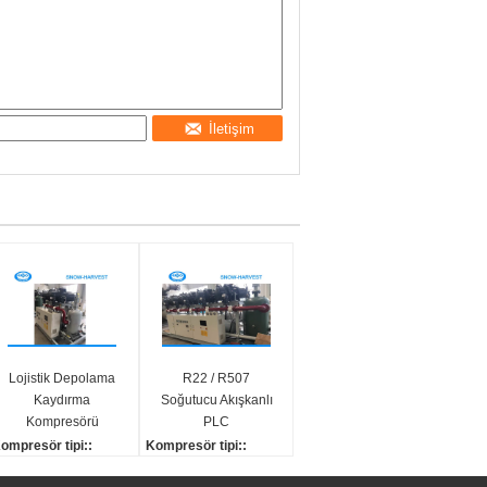
İletişim
Lojistik Depolama
R22 / R507
Kaydırma
Soğutucu Akışkanlı
Kompresörü
PLC
Soğutma Güvenliği
Programlanabilir
ompresör tipi::
Kompresör tipi::
Kullanımı
Soğutma
ida
Yarı-hermetik vida