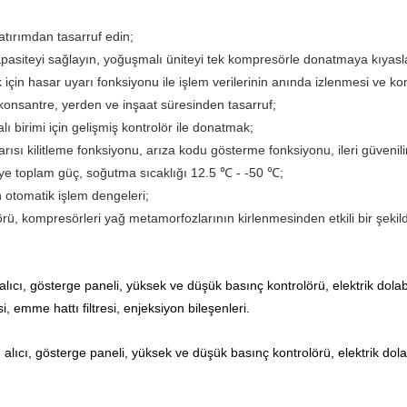
atırımdan tasarruf edin;
Kapasiteyi sağlayın, yoğuşmalı üniteyi tek kompresörle donatmaya kıyas
için hasar uyarı fonksiyonu ile işlem verilerinin anında izlenmesi ve kon
konsantre, yerden ve inşaat süresinden tasarruf;
birimi için gelişmiş kontrolör ile donatmak;
ı kilitleme fonksiyonu, arıza kodu gösterme fonksiyonu, ileri güvenilir
e toplam güç, soğutma sıcaklığı 12.5 ℃ - -50 ℃;
n otomatik işlem dengeleri;
örü, kompresörleri yağ metamorfozlarının kirlenmesinden etkili bir şekil
ı alıcı, gösterge paneli, yüksek ve düşük basınç kontrolörü, elektrik dolab
, emme hattı filtresi, enjeksiyon bileşenleri.
vı alıcı, gösterge paneli, yüksek ve düşük basınç kontrolörü, elektrik dol