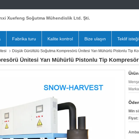
nxi Xuefeng Soğutma Mühendislik Ltd. Şti.
a
Fabrika turu
Kalite kontrol
Bize ulaşın
Teklif isteği
tesi
Düşük Gürültülü Soğutma Kompresörü Ünitesi Yarı Mühürlü Pistonlu Tip K
esörü Ünitesi Yarı Mühürlü Pistonlu Tip Kompresör
Ürün 
Menşe
Marka
Ödem
Min si
Fiyat:
Ambala