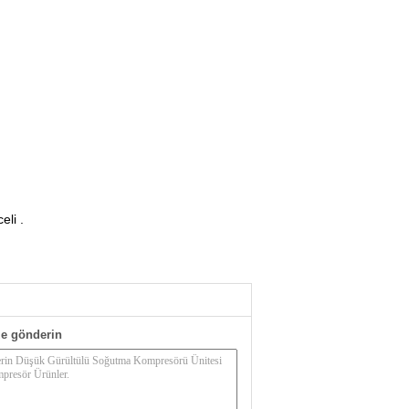
eli
.
e gönderin