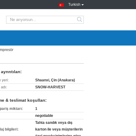
Turkish
search
ompresör
ayrıntıları:
 yeri:
Shaanxi, Çin (Anakara)
 adı:
SNOW-HARVEST
e & teslimat koşulları:
pariş miktarı:
1
negotiable
Tahta sandık veya dış
j bilgileri:
karton ile veya müşterilerin