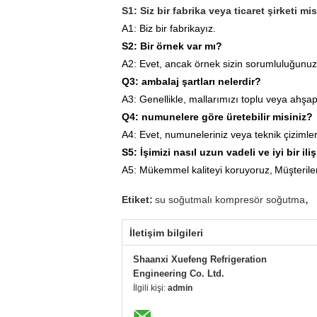
S1: Siz bir fabrika veya ticaret şirketi mi
A1: Biz bir fabrikayız.
S2: Bir örnek var mı?
A2: Evet, ancak örnek sizin sorumluluğunuz
Q3: ambalaj şartları nelerdir?
A3: Genellikle, mallarımızı toplu veya ahşa
Q4: numunelere göre üretebilir misiniz?
A4: Evet, numuneleriniz veya teknik çizimlerin
S5: İşimizi nasıl uzun vadeli ve iyi bir ili
A5: Mükemmel kaliteyi koruyoruz,
Müşterile
,
Etiket:
su soğutmalı kompresör soğutma
İletişim bilgileri
Shaanxi Xuefeng Refrigeration
Engineering Co. Ltd.
İlgili kişi:
admin