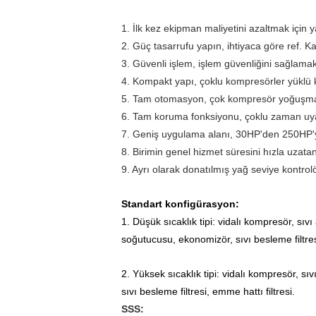
1. İlk kez ekipman maliyetini azaltmak için y
2. Güç tasarrufu yapın, ihtiyaca göre ref. 
3. Güvenli işlem, işlem güvenliğini sağlamak 
4. Kompakt yapı, çoklu kompresörler yüklü 
5. Tam otomasyon, çok kompresör yoğuşmalı 
6. Tam koruma fonksiyonu, çoklu zaman uyarıs
7. Geniş uygulama alanı, 30HP'den 250HP'y
8. Birimin genel hizmet süresini hızla uzata
9. Ayrı olarak donatılmış yağ seviye kontrol
Standart konfigürasyon:
1. Düşük sıcaklık tipi: vidalı kompresör, sıv
soğutucusu, ekonomizör, sıvı besleme filtresi
2. Yüksek sıcaklık tipi: vidalı kompresör, sı
sıvı besleme filtresi, emme hattı filtresi.
SSS: