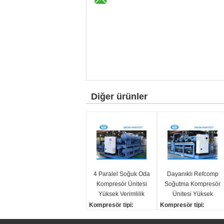
Diğer ürünler
4 Paralel Soğuk Oda
Dayanıklı Refcomp
Kompresör Ünitesi
Soğutma Kompresör
Yüksek Verimlilik
Ünitesi Yüksek
25kw Güç Tasarrufu
Mukavemetli Kolay
Kompresör tipi:
Kompresör tipi:
Kurulum
kaydırma / vida / Pistonl
Vida