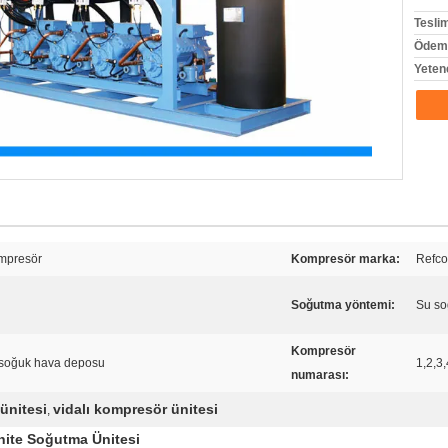
Tesli
Ödeme
Yeten
ompresör
Kompresör marka:
Refc
Soğutma yöntemi:
Su s
Kompresör
 soğuk hava deposu
1,2,3
numarası:
ünitesi
vidalı kompresör ünitesi
,
ite Soğutma Ünitesi