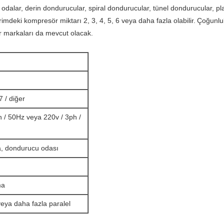
 odalar, derin dondurucular, spiral dondurucular, tünel dondurucular, 
rimdeki kompresör miktarı 2, 3, 4, 5, 6 veya daha fazla olabilir.
Çoğunluk
r markaları da mevcut olacak.
 / diğer
 / 50Hz veya 220v / 3ph /
, dondurucu odası
ma
veya daha fazla paralel