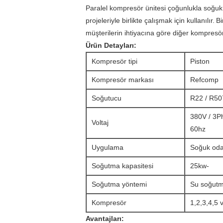
Paralel kompresör ünitesi çoğunlukla soğuk
projeleriyle birlikte çalışmak için kullanılır.
Bi
müşterilerin ihtiyacına göre diğer kompresö
Ürün Detayları:
Kompresör tipi
Piston
Kompresör markası
Refcomp
Soğutucu
R22 / R507
380V / 3Ph
Voltaj
60hz
Uygulama
Soğuk oda
Soğutma kapasitesi
25kw-
Soğutma yöntemi
Su soğut
Kompresör
1,2,3,4,5 
Avantajları: