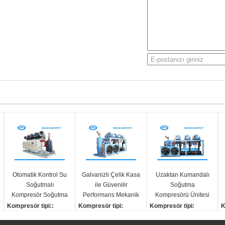
Otomatik Kontrol Su
Galvanizli Çelik Kasa
Uzaktan Kumandalı
Soğutmalı
ile Güvenilir
Soğutma
Kompresör Soğutma
Performans Mekanik
Kompresörü Ünitesi
Küçük Titreşim
Soğutma Ünitesi
Çok Fazlı Su
Kompresör tipi::
Kompresör tipi:
Kompresör tipi:
K
Soğutma
Yarı-hermetik vida
Vida
Vida
V