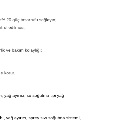
la% 20 güç tasarrufu sağlayın;
trol edilmesi;
lik ve bakım kolaylığı;
de korur.
ı, yağ ayırıcı, su soğutma tipi yağ
abı, yağ ayırıcı, sprey sıvı soğutma sistemi,