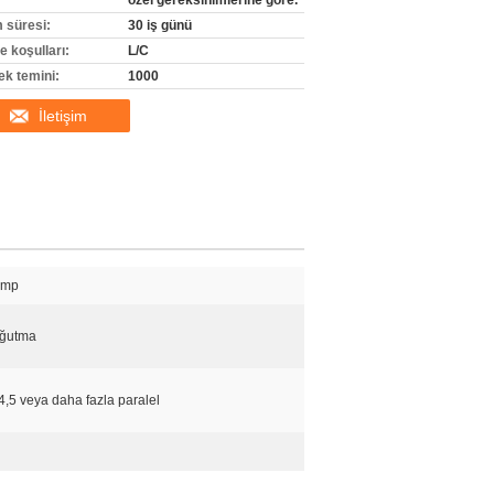
özel gereksinimlerine göre.
m süresi:
30 iş günü
 koşulları:
L/C
ek temini:
1000
İletişim
omp
oğutma
,4,5 veya daha fazla paralel