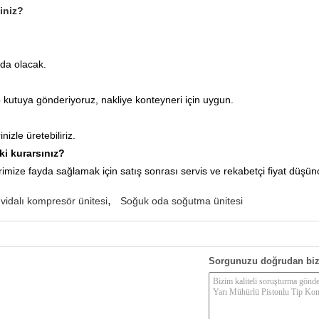
siniz?
da olacak.
p kutuya gönderiyoruz, nakliye konteyneri için uygun.
izle üretebiliriz.
şki kurarsınız?
rimize fayda sağlamak için
satış sonrası servis
ve rekabetçi fiyat
düşünc
,
vidalı kompresör ünitesi
Soğuk oda soğutma ünitesi
Sorgunuzu doğrudan biz